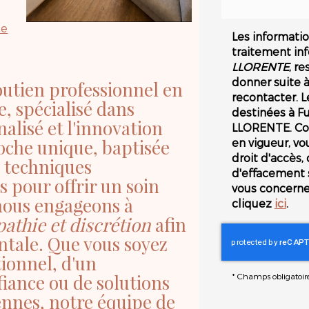
ce
Les information
traitement in
LLORENTE
, r
donner suite 
utien professionnel en
recontacter. 
, spécialisé dans
destinées à Fu
lisé et l'innovation
LLORENTE. Co
oche unique, baptisée
en vigueur, v
droit d'accès, 
s techniques
d'effacement 
 pour offrir un soin
vous concernen
 nous engageons à
cliquez
ici
.
athie et discrétion
afin
ntale. Que vous soyez
ionnel, d'un
iance ou de solutions
*
Champs obligatoir
iennes, notre équipe de