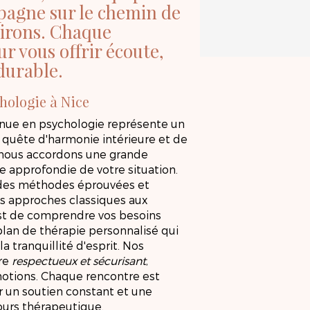
pagne sur le chemin de
nvirons. Chaque
r vous offrir écoute,
durable.
chologie à Nice
onnue en psychologie représente un
 quête d'harmonie intérieure et de
 nous accordons une grande
se approfondie de votre situation.
e des méthodes éprouvées et
es approches classiques aux
 est de comprendre vos besoins
plan de thérapie personnalisé qui
a tranquillité d'esprit. Nos
dre
respectueux et sécurisant
,
motions. Chaque rencontre est
r un soutien constant et une
ours thérapeutique.