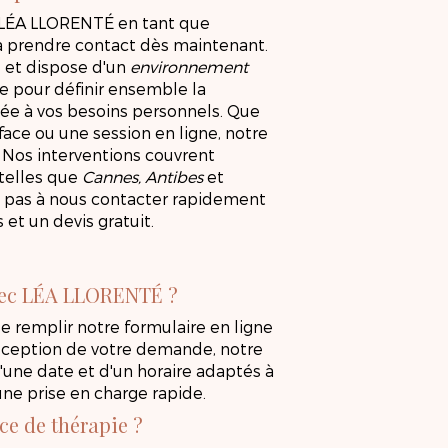
ar LÉA LLORENTÉ en tant que
 à prendre contact dès maintenant.
e et dispose d'un
environnement
PRENEZ RENDEZ-VOUS
e pour définir ensemble la
ée à vos besoins personnels. Que
face ou une session en ligne, notre
 Nos interventions couvrent
telles que
Cannes, Antibes
et
ez pas à nous contacter rapidement
 et un devis gratuit.
vec LÉA LLORENTÉ ?
 de remplir notre formulaire en ligne
éception de votre demande, notre
'une date et d'un horaire adaptés à
ne prise en charge rapide.
nce de thérapie ?