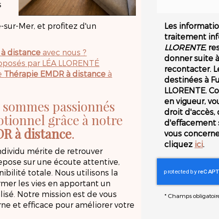
s
sur-Mer, et profitez d'un
Les information
traitement in
LLORENTE
, r
à distance
avec nous ?
donner suite 
roposés par LÉA LLORENTÉ
recontacter. 
e
Thérapie EMDR à distance
à
destinées à Fu
LLORENTE. Co
en vigueur, v
 sommes passionnés
droit d'accès, 
tionnel grâce à notre
d'effacement 
R à distance
.
vous concernen
cliquez
ici
.
ividu mérite de retrouver
epose sur une écoute attentive,
ilité totale. Nous utilisons la
mer les vies en apportant un
isé. Notre mission est de vous
*
Champs obligatoir
ne et efficace pour améliorer votre