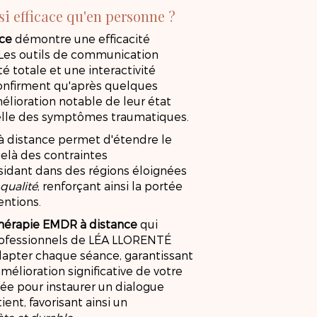
si efficace qu'en personne ?
nce
démontre une efficacité
 Les outils de communication
é totale et une interactivité
nfirment qu'après quelques
élioration notable de leur état
elle des symptômes traumatiques.
n à distance permet d'étendre le
elà des contraintes
idant dans des régions éloignées
 qualité
, renforçant ainsi la portée
entions.
hérapie EMDR à distance
qui
professionnels de LÉA LLORENTÉ
dapter chaque séance, garantissant
mélioration significative de votre
PIE EMDR À DI
ée pour instaurer un dialogue
ient, favorisant ainsi un