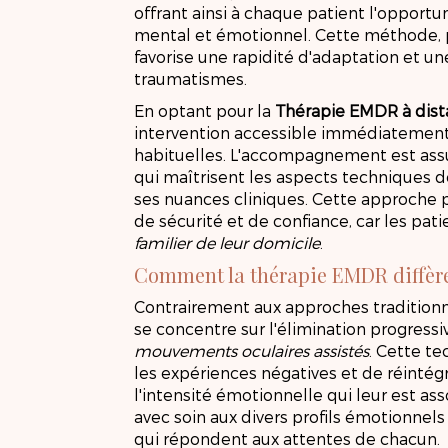
offrant ainsi à chaque patient l'opportu
mental et émotionnel. Cette méthode, pl
favorise une rapidité d'adaptation et un
traumatismes.
En optant pour la
Thérapie EMDR à dis
intervention accessible immédiatement,
habituelles. L'accompagnement est assu
qui maîtrisent les aspects techniques de
ses nuances cliniques. Cette approche 
de sécurité et de confiance, car les pa
familier de leur domicile
.
Comment la thérapie EMDR diffère
Contrairement aux approches traditionn
se concentre sur l'élimination progressi
mouvements oculaires assistés
. Cette t
les expériences négatives et de réintég
l'intensité émotionnelle qui leur est as
avec soin aux divers profils émotionnels
qui répondent aux attentes de chacun.