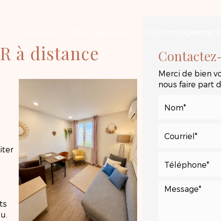
Accueil
Mon parcours
L'accompagnement
R à distance
Contactez
Merci de bien vo
nous faire part
iter
ts
u.