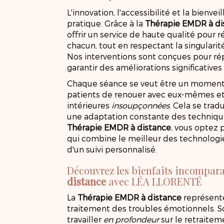
L'innovation, l'accessibilité et la bienvei
pratique. Grâce à la
Thérapie EMDR à di
offrir un service de haute qualité pour
chacun, tout en respectant la singularit
Nos interventions sont conçues pour ré
garantir des améliorations significatives
Chaque séance se veut être un moment 
patients de renouer avec eux-mêmes et
intérieures
insoupçonnées
. Cela se tra
une adaptation constante des techniques
Thérapie EMDR à distance
, vous optez
qui combine le meilleur des technolog
d'un suivi personnalisé.
Découvrez les bienfaits incompara
distance
avec LÉA LLORENTÉ
La
Thérapie EMDR à distance
représente
traitement des troubles émotionnels. 
travailler
en profondeur
sur le retraitem